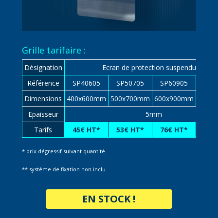
Grille tarifaire :
Désignation
Ecran de protection suspendu **
Référence
SP40605
SP50705
SP60905
SP8
Dimensions
400x600mm
500x700mm
600x900mm
800x
Epaisseur
5mm
Tarifs
45€ HT*
53€ HT*
76€ HT*
113
* prix dégressif suivant quantité
** système de fixation non inclu
EN STOCK !