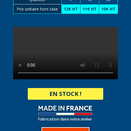
Prix unitaire hors taxe
12€ HT
11€ HT
10€ HT
EN STOCK !