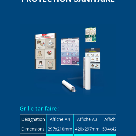
Grille tarifaire :
Désignation
Affiche A4
Affiche A3
Affiche A2
Af
Dimensions
297x210mm
420x297mm
594x420mm
84