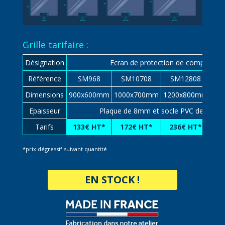
Grille tarifaire :
Désignation
Ecran de protection de comptoir
Référence
SM968
SM10708
SM12808
S
Dimensions
900x600mm
1000x700mm
1200x800mm
14
Epaisseur
Plaque de 8mm et socle PVC de 19m
Tarifs
133€ HT*
172€ HT*
236€ HT*
3
*prix dégressif suivant quantité
EN STOCK !