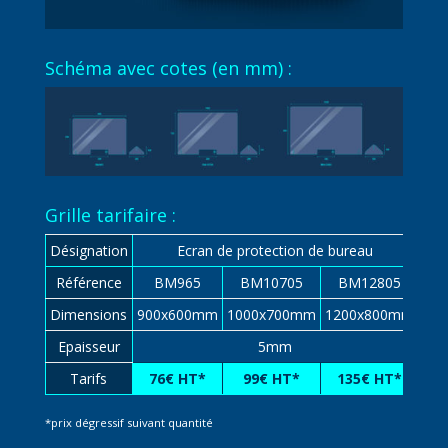
Schéma avec cotes (en mm) :
Grille tarifaire :
Désignation
Ecran de protection de bureau
Référence
BM965
BM10705
BM12805
Dimensions
900x600mm
1000x700mm
1200x800mm
Epaisseur
5mm
Tarifs
76€ HT*
99€ HT*
135€ HT*
*prix dégressif suivant quantité