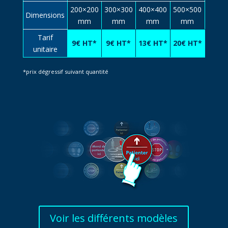
200×200
300×300
400×400
500×500
Dimensions
mm
mm
mm
mm
Tarif
9€ HT*
9€ HT*
13€ HT*
20€ HT*
unitaire
*prix dégressif suivant quantité
Voir les différents modèles