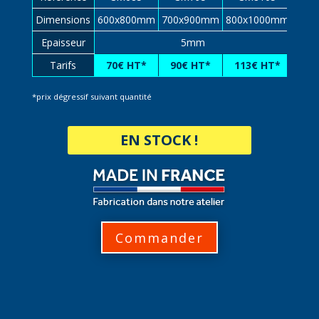
Dimensions
600x800mm
700x900mm
800x1000mm
Epaisseur
5mm
Tarifs
70€ HT*
90€ HT*
113€ HT*
*prix dégressif suivant quantité
EN STOCK !
Commander