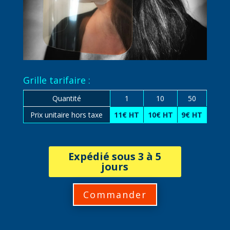
Grille tarifaire :
Quantité
1
10
50
Prix unitaire hors taxe
11€ HT
10€ HT
9€ HT
Expédié sous 3 à 5
jours
Commander