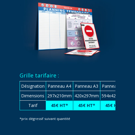
Grille tarifaire :
Désignation
Panneau A4
Panneau A3
Panneau A2
Pa
Dimensions
297x210mm
420x297mm
594x420mm
84
Tarif
45€ HT*
45€ HT*
45€ HT*
4
*prix dégressif suivant quantité