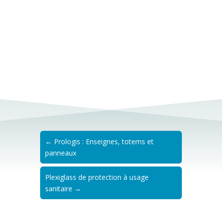
cartes de voeux
pelliculage soft touch
marquage à chaud cuivré
←
Prologis : Enseignes, totems et
panneaux
Plexiglass de protection à usage
sanitaire
→