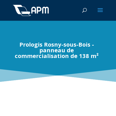
Prologis Rosny-sous-Bois -
panneau de
commercialisation de 138 m²