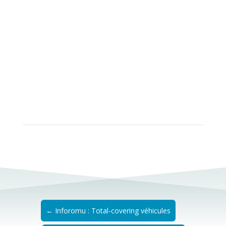
Réalisation, fabrication et maitrise d’œuvre APM
←
Inforomu : Total-covering véhicules