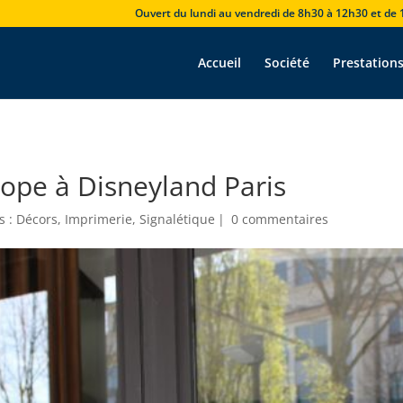
Ouvert du lundi au vendredi de 8h30 à 12h30 et de
Accueil
Société
Prestation
urope à Disneyland Paris
s :
Décors
,
Imprimerie
,
Signalétique
|
0 commentaires