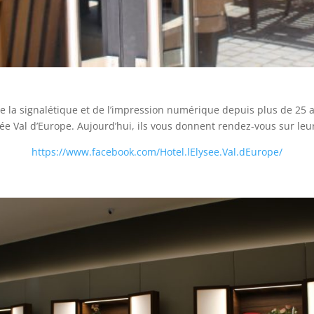
e la signalétique et de l’impression numérique depuis plus de 25 a
ysée Val d’Europe. Aujourd’hui, ils vous donnent rendez-vous sur le
https://www.facebook.com/Hotel.lElysee.Val.dEurope/