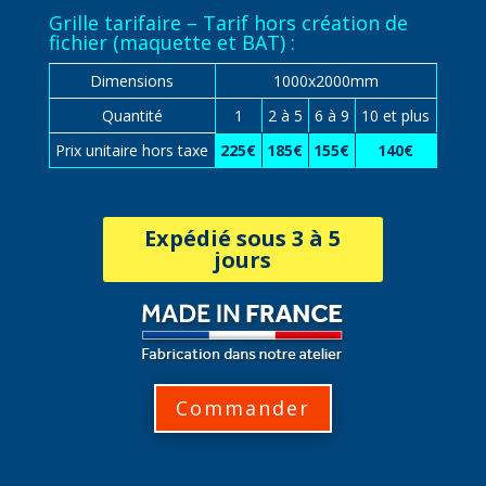
Grille tarifaire – Tarif hors création de
fichier (maquette et BAT) :
Dimensions
1000x2000mm
Quantité
1
2 à 5
6 à 9
10 et plus
Prix unitaire hors taxe
225€
185€
155€
140€
Expédié sous 3 à 5
jours
Commander