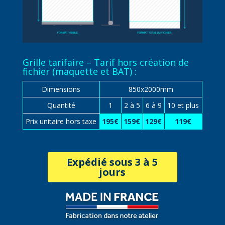
Grille tarifaire – Tarif hors création de
fichier (maquette et BAT) :
Dimensions
850x2000mm
Quantité
1
2 à 5
6 à 9
10 et plus
Prix unitaire hors taxe
195€
159€
129€
119€
Expédié sous 3 à 5
jours