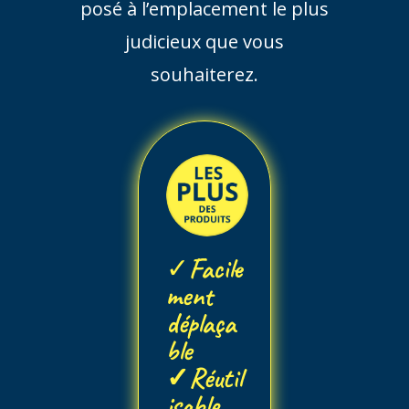
posé à l’emplacement le plus
judicieux que vous
souhaiterez.
✓
Facile
ment
déplaça
ble
✓
Réutil
isable