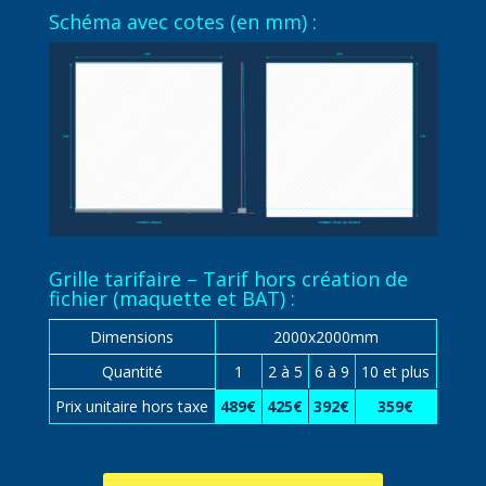
Schéma avec cotes (en mm) :
Grille tarifaire – Tarif hors création de
fichier (maquette et BAT) :
Dimensions
2000x2000mm
Quantité
1
2 à 5
6 à 9
10 et plus
Prix unitaire hors taxe
489€
425€
392€
359€