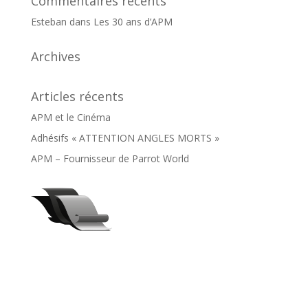
Commentaires récents
Esteban
dans
Les 30 ans d’APM
Archives
Articles récents
APM et le Cinéma
Adhésifs « ATTENTION ANGLES MORTS »
APM – Fournisseur de Parrot World
27 rue de la Bonne Rencontre
77860 QUINCY-VOISINS
Tél. : 01 60 04 41 88