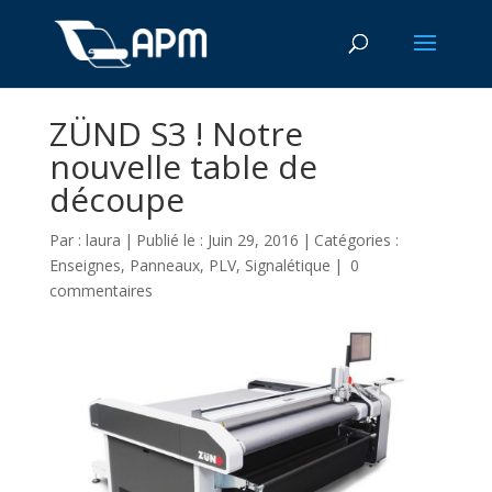
ZÜND S3 ! Notre
nouvelle table de
découpe
Par :
laura
|
Publié le : Juin 29, 2016
|
Catégories :
Enseignes
,
Panneaux
,
PLV
,
Signalétique
|
0
commentaires